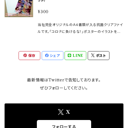
ット）
ないＢ３サイズ（幅５１５ｍｍ×高さ３６４ｍｍ）のポス
ターとなっています。 無償配布は予算に達したため終
¥300
了いたしましたが「欲しかったのに…」という声があった
ため、販売することといたしました。 いつかきっと、この
当社完全オリジナルのＡ４書類が入る抗菌クリアファイ
日常を取り戻しましょう。 【仕様】 サイズ：Ｂ３サイズ（幅
ルです。「コロナに負けるな！」ポスターのイラストを裏
515mm×高さ364mm） 材質：コート紙（四六135Ｋ）
側に印刷し、抗菌ニスによる「抗菌加工」を外面・中面と
印刷：オフセットカラー ※実際の完成品には本画像に
も全面に施した、とても高品質な一品となっています。
ある「透かし」はありません。
無償配布は予算に達したため終了いたしましたが、「欲
保存
シェア
LINE
ポスト
しかったのに…」という声があったため、販売すること
といたしました。 いつかきっと、この日常を取り戻しまし
ょう。 【仕様】 サイズ：幅220mm×高さ310mm 材質：Ｐ
最新情報はTwitterで告知しております。
Ｐ（ポリプロピレン）0.2mm厚 印刷：ＵＶオフセットカラ
ー出力＋抗菌ニス ※抗菌ニスのにおいが気になる場
ぜひフォローしてください。
合、風通しのよい場所にしばらく置くなどしてご利用く
ださい。 ※本商品は３枚で１セットです。数量「１」で３枚
のご注文となりますので、ご注文数にご注意ください。
X
フォローする