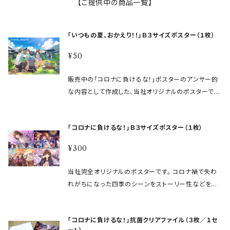
【ご提供中の商品一覧】
「いつもの夏、おかえり！！」Ｂ３サイズポスター（１枚）
¥50
販売中の「コロナに負けるな！」ポスターのアンサー的
な内容として作成した、当社オリジナルのポスターで
す。シチュエーション・ストーリー自体も続きとなってお
り、サイズも同じくＢ３サイズ（幅５１５ｍｍ×高さ３６４
「コロナに負けるな！」Ｂ３サイズポスター（１枚）
ｍｍ）です。 本品は当社店頭で配布しておりますので、
本来は送料のみご負担いただく形で配布、としたいとこ
¥300
ろなのですが規定上できないため、設定可能な最低価
格とさせていただいております。 【仕様】 サイズ：Ｂ３サ
当社完全オリジナルのポスターです。 コロナ禍で失わ
イズ（幅515mm×高さ364mm） 材質：コート紙（四六1
れがちになった四季のシーンをストーリー性などを盛
35Ｋ） ※完成品には本画像にある「透かし」はありま
り込んで「コロナに負けるな！」の願いをこめて制作した
せん。
もので、２０２０年１２月～２０２１年１月末まで店頭で
「コロナに負けるな！」抗菌クリアファイル（３枚／１セ
無償配布していたものと同一です。 大きすぎず小さすぎ